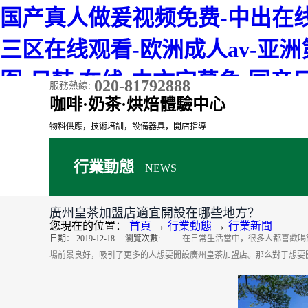
国产真人做爰视频免费-中出在线
三区在线观看-欧洲成人av-亚
图-日韩 在线-中文字幕免-国产日
020-81792888
服務熱線:
咖啡·奶茶·烘焙體驗中心
物料供應，技術培訓，設備器具，開店指導
行業動態
NEWS
首頁
茶
廣州皇茶加盟店適宜開設在哪些地方？
您現在的位置：
首頁
→
行業動態
→
行業新聞
日期：
2019-12-18
瀏覽次數:
在日常生活當中，很多人都喜歡喝
場前景良好，吸引了更多的人想要開設廣州皇茶加盟店。那么對于想要