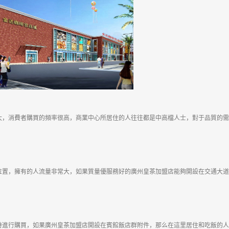
大，消費者購買的頻率很高，商業中心所居住的人往往都是中高檔人士，對于品質的需
位置，擁有的人流量非常大，如果質量優服務好的廣州皇茶加盟店能夠開設在交通大道
時進行購買，如果廣州皇茶加盟店開設在賓館飯店群附件，那么在這里居住和吃飯的人