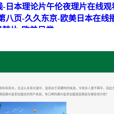
-日本理论片午伦夜理片在线观看
洲第八页-久久东京-欧美日本在线
韩片-欧美另类xxxxx
咖開店服務
行業動態
入駐品牌
飲料和茶水，在這么多茶水當中，皇茶由于其獨特的味道，令很多人愛不釋手，因此
開設廣州皇茶加盟店的用戶來說，有口碑的廣州皇茶加盟適宜開設在哪些地方呢？