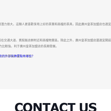
費潛力很大，這類人更喜歡享用上好的茶葉和高檔的茶具，因此廣州皇茶加盟店也適宜
設在交通大道、賓館飯店群附近和高檔物業區。除此之外，廣州皇茶加盟店還適宜開設
力比較強，利于廣州皇茶加盟店的長期發展。
店的外部裝飾要點有哪些？