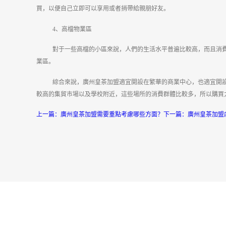
買，以便自己立即可以享用或者捎帶給親朋好友。
4、高檔物業區
對于一些高檔的小區來說，人們的生活水平普遍比較高，而且消
業區。
綜合來說，廣州皇茶加盟適宜開設在繁華的商業中心，也適宜開
較高的集貿市場以及學校附近，這些場所的消費群體比較多，所以購買
上一篇：
廣州皇茶加盟需要重點考慮哪些方面？
下一篇：
廣州皇茶加盟