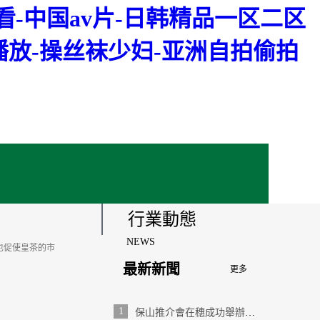
-中国av片-日韩精品一区二区
播放-操丝袜少妇-亚洲自拍偷拍
關于金達
聯系我們
行業動態
NEWS
也促使皇茶的市
最新新聞
更多
1
保山推介會在穗成功舉辦，咖啡茶葉企業組團考察金達