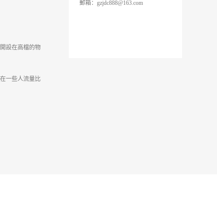
郵箱：gzjdc888@163.com
開設在高檔的物
在一些人流量比