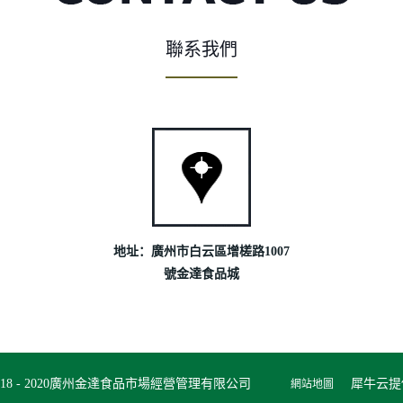
聯系我們
地址：廣州市白云區增槎路1007
號金達食品城
t ?2018 - 2020廣州金達食品市場經營管理有限公司
犀牛云提
網站地圖