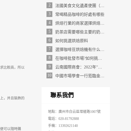
2
法國美食文化遺產使團（MFPCA）主席來訪
3
常喝精品咖啡的好處有哪些
4
烘焙行業的商家選擇烘焙原料需要注意的內容
5
奶茶店需要哪些主要的奶茶店設備？
6
如何挑選烘焙原料
7
選擇咖啡豆烘焙機有什么方法
8
在咖啡批發市場?如何挑選咖啡豆？
9
云南國際商會：2022年“滇粵一家親·保山好產品”廣州推介會成功舉辦（轉載）
求比較高，所以
10
中國市場學會一行蒞臨金達調研并召開食品食材商圈座談會
聯系我們
上，并且裝飾的
地點：廣州市白云區增槎路1007號
電話：020-81792888
手機：13392621140
便可以隨時購